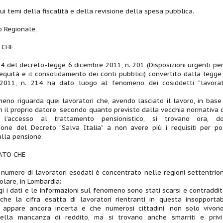
sui temi della fiscalità e della revisione della spesa pubblica.
o Regionale,
 CHE
 24 del decreto-legge 6 dicembre 2011, n. 201 (Disposizioni urgenti per
l’equità e il consolidamento dei conti pubblici) convertito dalla legge
2011, n. 214 ha dato luogo al fenomeno dei cosiddetti “lavorat
eno riguarda quei lavoratori che, avendo lasciato il lavoro, in base
n il proprio datore, secondo quanto previsto dalla vecchia normativa 
a l’accesso al trattamento pensionistico, si trovano ora, d
ione del Decreto “Salva Italia” a non avere più i requisiti per po
lla pensione;
ATO CHE
o numero di lavoratori esodati è concentrato nelle regioni settentrion
colare, in Lombardia;
gi i dati e le informazioni sul fenomeno sono stati scarsi e contraddito
che la cifra esatta di lavoratori rientranti in questa insopportab
e appare ancora incerta e che numerosi cittadini, non solo vivono
lla mancanza di reddito, ma si trovano anche smarriti e privi