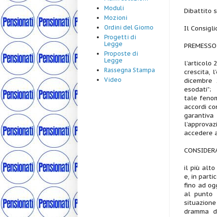
Moduli
Dibattito 
Mozioni
Ordini del Giorno
Il Consigli
Progetti di
Legge
PREMESSO
Proposte di
Legge
l’articolo
Rassegna Stampa
crescita, 
Video
dicembre 
esodati”;
tale fenom
accordi co
garantiv
l’approvaz
accedere a
CONSIDER
il più alt
e, in parti
fino ad og
al punto 
situazion
dramma de