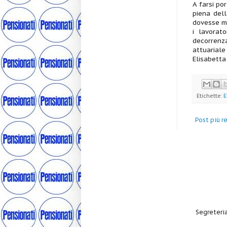
A farsi po
piena del
dovesse mi
i lavorat
decorrenza
attuariale 
Elisabetta
Etichette:
E
Post più r
Segreteria