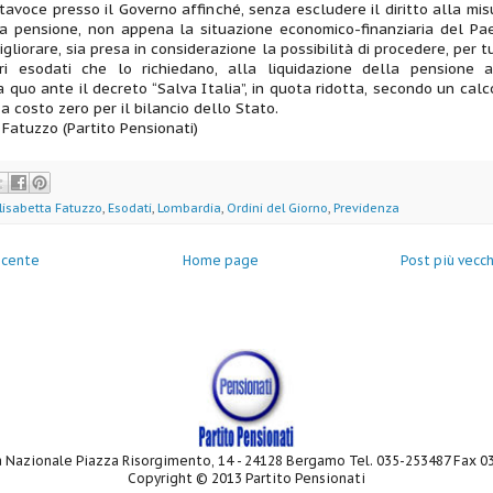
rtavoce presso il Governo affinché, senza escludere il diritto alla mis
la pensione, non appena la situazione economico-finanziaria del Pa
gliorare, sia presa in considerazione la possibilità di procedere, per tu
ori esodati che lo richiedano, alla liquidazione della pensione a
 quo ante il decreto “Salva Italia”, in quota ridotta, secondo un calc
a costo zero per il bilancio dello Stato.
 Fatuzzo (Partito Pensionati)
lisabetta Fatuzzo
,
Esodati
,
Lombardia
,
Ordini del Giorno
,
Previdenza
ecente
Home page
Post più vecc
 Nazionale Piazza Risorgimento, 14 - 24128 Bergamo Tel. 035-253487 Fax 
Copyright © 2013 Partito Pensionati