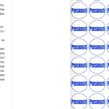
no,
che
del
rti
i i
 la
per
più
ori
re,
one
ta.
bbe
one