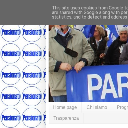
This site uses cookies from Google to 
are shared with Google along with per
statistics, and to detect and address
Home page
Chi siamo
Prog
Trasparenza