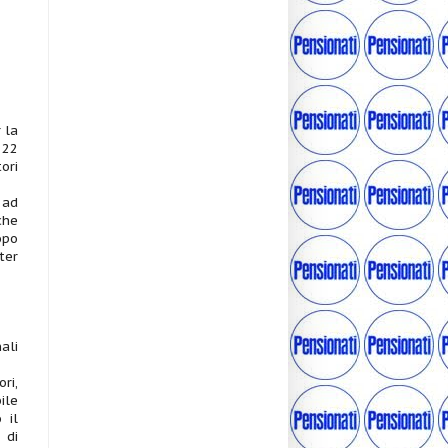
 la
 22
ori
 ad
che
opo
ter
ali
ri,
ile
 il
 di