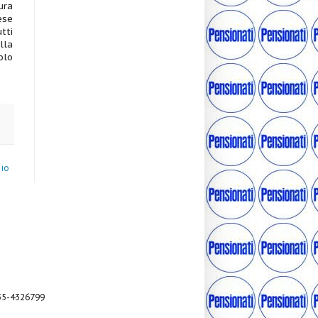
ura
ese
tti
lla
olo
hio
035-4326799