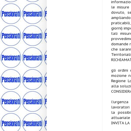
informazio
le misure
dovuto, s
ampliando 
praticabil
giorni) im
tali misu
provvedime
domande ri
che sarann
Territorial
RICHIAMA
gli ordini
mozione n.
Regione Lo
alla soluz
CONSIDER
l’urgenza
lavorator
la possib
attuariale
INVITA LA