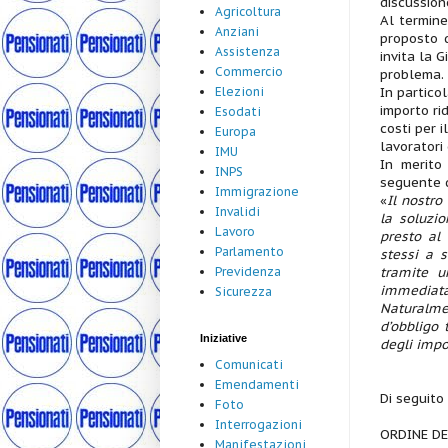
discussion
Agricoltura
Al termine
Anziani
proposto d
Assistenza
invita la 
Commercio
problema.
In partico
Elezioni
importo ri
Esodati
costi per i
Europa
lavoratori
IMU
In merito
INPS
seguente d
Immigrazione
«
Il nostro
Invalidi
la soluzio
Lavoro
presto al
Parlamento
stessi a s
tramite u
Previdenza
immediata
Sicurezza
Naturalme
d’obbligo 
Iniziative
degli impor
Comunicati
Emendamenti
Di seguito
Foto
Interrogazioni
ORDINE D
Manifestazioni