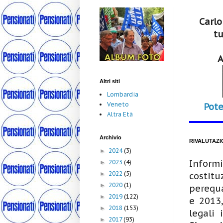
Carlo
tu
A
Altri siti
Lombardia
Veneto
Pote
Altra Età
Archivio
RIVALUTAZI
2024
(3)
►
Inform
2023
(4)
►
2022
(5)
►
costitu
2020
(1)
►
perequa
2019
(122)
►
e 2013,
2018
(153)
►
legali 
2017
(93)
►