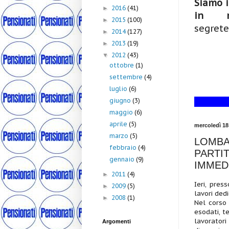
Siamo i
2016
(41)
►
in me
2015
(100)
►
segrete
2014
(127)
►
2013
(19)
►
2012
(43)
▼
ottobre
(1)
settembre
(4)
luglio
(6)
giugno
(3)
maggio
(6)
aprile
(5)
mercoledì 18
marzo
(5)
LOMBA
febbraio
(4)
PARTI
gennaio
(9)
IMMED
2011
(4)
►
Ieri, pres
2009
(5)
►
lavori ded
2008
(1)
►
Nel corso 
esodati, t
lavorator
Argomenti