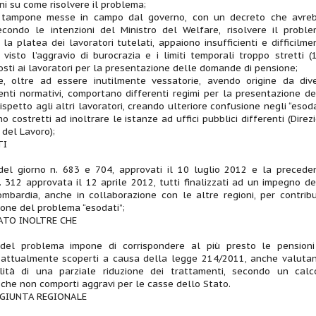
ni su come risolvere il problema;
 tampone messe in campo dal governo, con un decreto che avre
econdo le intenzioni del Ministro del Welfare, risolvere il proble
la platea dei lavoratori tutelati, appaiono insufficienti e difficilme
i, visto l’aggravio di burocrazia e i limiti temporali troppo stretti (
posti ai lavoratori per la presentazione delle domande di pensione;
re, oltre ad essere inutilmente vessatorie, avendo origine da dive
nti normativi, comportano differenti regimi per la presentazione de
spetto agli altri lavoratori, creando ulteriore confusione negli “esoda
o costretti ad inoltrare le istanze ad uffici pubblici differenti (Direzi
i del Lavoro);
TI
 del giorno n. 683 e 704, approvati il 10 luglio 2012 e la precede
 312 approvata il 12 aprile 2012, tutti finalizzati ad un impegno de
mbardia, anche in collaborazione con le altre regioni, per contribu
ione del problema “esodati”;
ATO INOLTRE CHE
 del problema impone di corrispondere al più presto le pensioni
i attualmente scoperti a causa della legge 214/2011, anche valuta
ilità di una parziale riduzione dei trattamenti, secondo un calc
 che non comporti aggravi per le casse dello Stato.
 GIUNTA REGIONALE