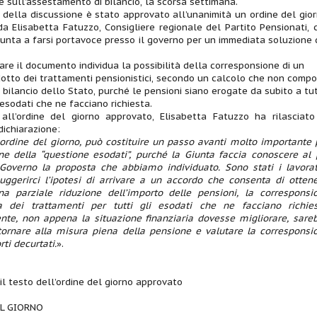
e sull’assestamento di bilancio, la scorsa settimana.
 della discussione è stato approvato all’unanimità un ordine del gior
a Elisabetta Fatuzzo, Consigliere regionale del Partito Pensionati, 
Giunta a farsi portavoce presso il governo per un immediata soluzione 
lare il documento individua la possibilità della corresponsione di un
dotto dei trattamenti pensionistici, secondo un calcolo che non compo
l bilancio dello Stato, purché le pensioni siano erogate da subito a tutt
 esodati che ne facciano richiesta.
 all’ordine del giorno approvato, Elisabetta Fatuzzo ha rilasciato
ichiarazione:
 ordine del giorno, può costituire un passo avanti molto importante 
ne della “questione esodati”, purché la Giunta faccia conoscere al 
 Governo la proposta che abbiamo individuato. Sono stati i lavorat
uggerirci l’ipotesi di arrivare a un accordo che consenta di ottene
na parziale riduzione dell’importo delle pensioni, la corresponsi
 dei trattamenti per tutti gli esodati che ne facciano richies
nte, non appena la situazione finanziaria dovesse migliorare, sare
tornare alla misura piena della pensione e valutare la corresponsi
ti decurtati.
».
 il testo dell’ordine del giorno approvato
EL GIORNO