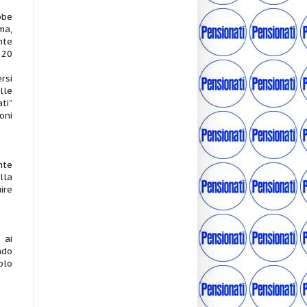
bbe
ma,
nte
120
rsi
lle
ti”
oni
nte
lla
ire
 ai
ndo
olo