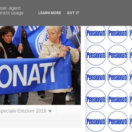
 user-agent
nerate usage
LEARN MORE
GOT IT
peciale Elezioni 2018 ☚