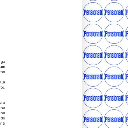
rga
dum
rno
lla
to,
sta
una
 ha
ndo
nti