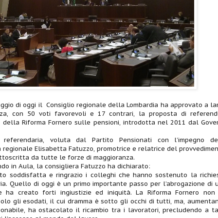
ggio di oggi il Consiglio regionale della Lombardia ha approvato a la
za, con 50 voti favorevoli e 17 contrari, la proposta di referen
 della Riforma Fornero sulle pensioni, introdotta nel 2011 dal Gove
iva referendaria, voluta dal Partito Pensionati con l’impegno de
a regionale Elisabetta Fatuzzo, promotrice e relatrice del provvedimen
ttoscritta da tutte le forze di maggioranza.
do in Aula, la consigliera Fatuzzo ha dichiarato:
o soddisfatta e ringrazio i colleghi che hanno sostenuto la richie
ia. Quello di oggi è un primo importante passo per l’abrogazione di 
 ha creato forti ingiustizie ed iniquità. La Riforma Fornero non
olo gli esodati, il cui dramma è sotto gli occhi di tutti, ma, aumenta
ionabile, ha ostacolato il ricambio tra i lavoratori, precludendo a ta