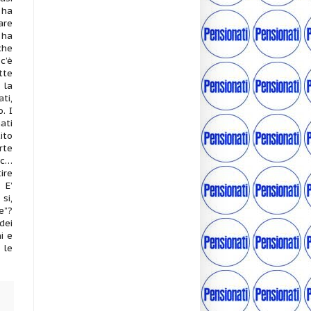
 ha
are
 ha
che
c’è
tte
 la
ti,
. I
ati
ito
rte
cc…
ire
 E’
si,
e”?
dei
i e
 le