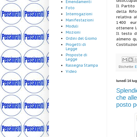
disoccupat
Emendamenti
Il Partito
Foto
della Rif
Interrogazioni
relativa 
Manifestazioni
1400 euro 
Moduli
ottenere la
Mozioni
Il testo d
Ordini del Giorno
almeno qua
Costituzion
Progetti di
Legge
Proposte di
Legge
Rassegna Stampa
Etichette:
E
Video
lunedì 14 lug
Splendi
che alle
posto p