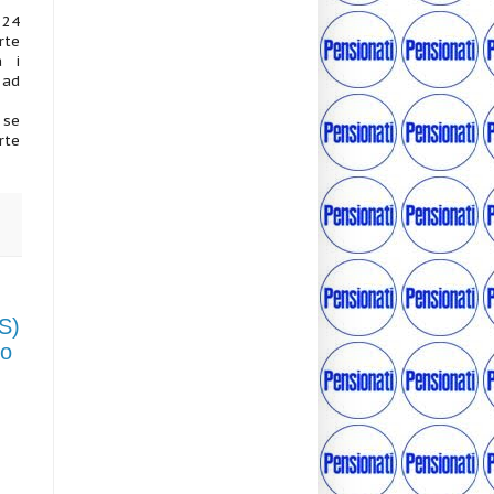
 24
rte
a i
 ad
 se
rte
S)
zo