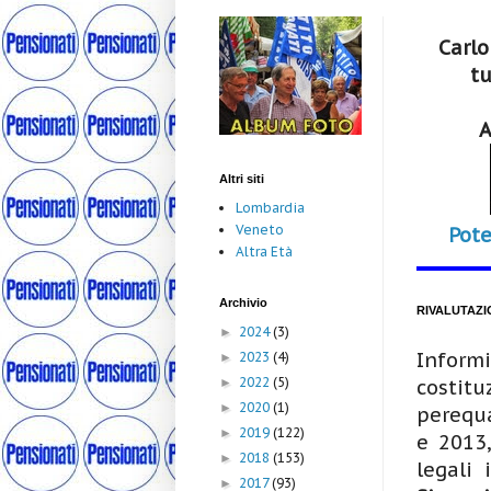
Carlo
tu
A
Altri siti
Lombardia
Veneto
Pote
Altra Età
Archivio
RIVALUTAZI
2024
(3)
►
Inform
2023
(4)
►
2022
(5)
►
costitu
2020
(1)
►
perequa
2019
(122)
►
e 2013,
2018
(153)
►
legali 
2017
(93)
►