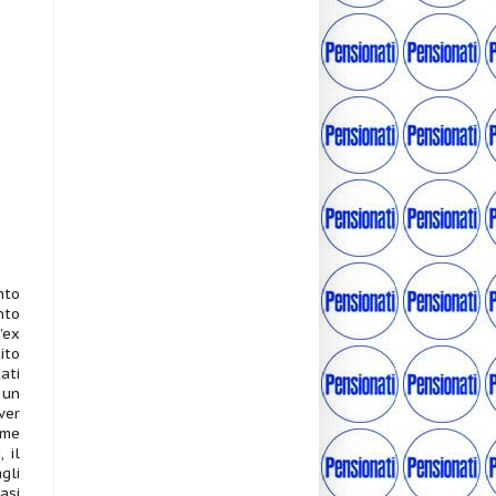
nto
nto
’ex
ito
ati
 un
ver
ume
 il
gli
asi