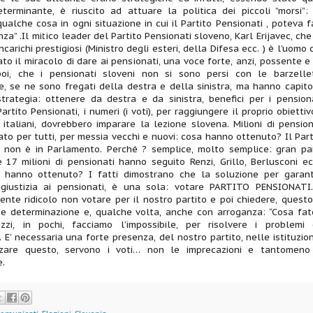
terminante, è riuscito ad attuare la politica dei piccoli ”morsi”:
ualche cosa in ogni situazione in cui il Partito Pensionati , poteva f
nza” .Il mitico leader del Partito Pensionati sloveno, Karl Erijavec, che
ncarichi prestigiosi (Ministro degli esteri, della Difesa ecc. ) è l’uomo 
ato il miracolo di dare ai pensionati, una voce forte, anzi, possente e 
poi, che i pensionati sloveni non si sono persi con le barzelle
e, se ne sono fregati della destra e della sinistra, ma hanno capito
trategia: ottenere da destra e da sinistra, benefici per i pensiona
rtito Pensionati, i numeri (i voti), per raggiungere il proprio obiettivo
 italiani, dovrebbero imparare la lezione slovena. Milioni di pension
to per tutti, per messia vecchi e nuovi: cosa hanno ottenuto? Il Part
i non è in Parlamento. Perché ? semplice, molto semplice: gran pa
e 17 milioni di pensionati hanno seguito Renzi, Grillo, Berlusconi e
a hanno ottenuto? I fatti dimostrano che la soluzione per garant
 giustizia ai pensionati, è una sola: votare PARTITO PENSIONATI.
nte ridicolo non votare per il nostro partito e poi chiedere, questo 
 e determinazione e, qualche volta, anche con arroganza: “Cosa fat
zi, in pochi, facciamo l’impossibile, per risolvere i problemi 
. E’ necessaria una forte presenza, del nostro partito, nelle istituzion
zzare questo, servono i voti… non le imprecazioni e tantomeno
e.