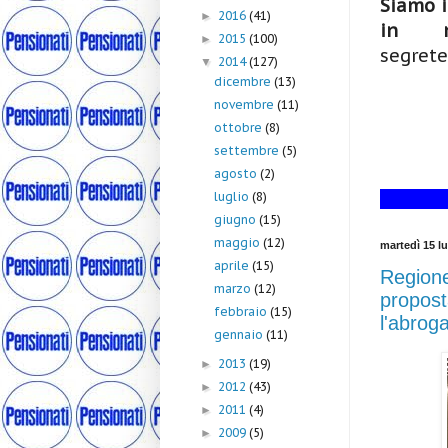
Siamo i
2016
(41)
►
in me
2015
(100)
►
segrete
2014
(127)
▼
dicembre
(13)
novembre
(11)
ottobre
(8)
settembre
(5)
agosto
(2)
luglio
(8)
giugno
(15)
maggio
(12)
martedì 15 lu
aprile
(15)
Regione
marzo
(12)
propost
febbraio
(15)
l'abrog
gennaio
(11)
2013
(19)
►
2012
(43)
►
2011
(4)
►
2009
(5)
►