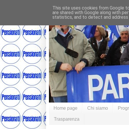
This site uses cookies from Google to 
are shared with Google along with per
statistics, and to detect and address
Home page
Chi siamo
Prog
Trasparenza