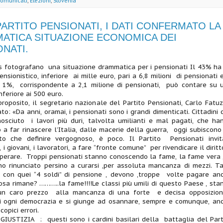
omunicati
,
Elezioni
,
Slovenia
PARTITO PENSIONATI, I DATI CONFERMATO LA
ATICA SITUAZIONE ECONOMICA DEI
ONATI.
s fotografano una situazione drammatica per i pensionati Il 43% ha
nsionistico, inferiore ai mille euro, pari a 6,8 milioni di pensionati e
 , 1%, corrispondente a 2,1 milione di pensionati, può contare su 
nferiore ai 500 euro.
roposito, il segretario nazionale del Partito Pensionati, Carlo Fatuz
ato: «Da anni, oramai, i pensionati sono i grandi dimenticati. Cittadini 
osciuto i lavori più duri, talvolta umilianti e mal pagati, che ha
o a far rinascere l’Italia, dalle macerie della guerra, oggi subiscono
to che definire vergognoso, è poco. Il Partito Pensionati invit
 i giovani, i lavoratori, a fare “fronte comune” per rivendicare il diritt
perare. Troppi pensionati stanno conoscendo la fame, la fame vera ,
no rinunciato persino a curarsi ,per assoluta mancanza di mezzi. Ta
i con quei “4 soldi” di pensione , devono ,troppe volte pagare an
 Cosa rimane? ………..la fame!!!!Le classi più umili di questo Paese , sta
n caro prezzo alla mancanza di una forte e decisa opposizion
i ogni democrazia e si giunge ad osannare, sempre e comunque, an
opici errori.
GIUSTIZIA : questi sono i cardini basilari della battaglia del Part