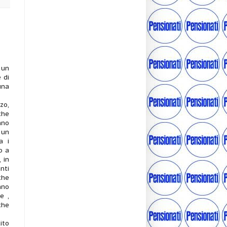
 un
 di
una
zo,
che
nno
 un
a i
o a
 in
nti
che
nno
e ,
che
ito