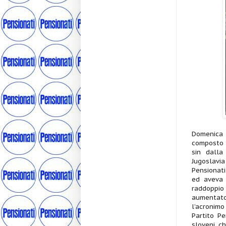
Domenica 
composto d
sin dalla
Jugoslavia
Pensionati
ed aveva 
raddoppio 
aumentato
l’acronimo 
Partito Pe
sloveni c