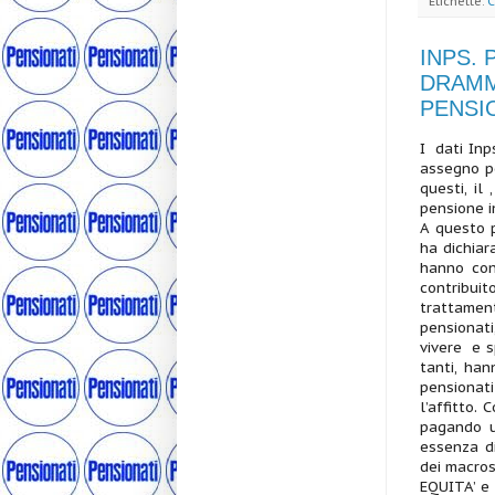
Etichette:
C
INPS. 
DRAMM
PENSI
I dati Inp
assegno pe
questi, il
pensione i
A questo p
ha dichiar
hanno con
contribuit
trattamen
pensionati,
vivere e s
tanti, han
pensionat
l’affitto.
pagando u
essenza d
dei macrosc
EQUITA’ e 