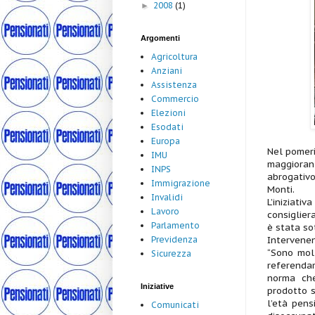
2008
(1)
►
Argomenti
Agricoltura
Anziani
Assistenza
Commercio
Elezioni
Esodati
Europa
Nel pomeri
IMU
maggioran
INPS
abrogativo
Immigrazione
Monti.
Invalidi
L’iniziat
Lavoro
consiglier
Parlamento
è stata so
Intervenen
Previdenza
“Sono molt
Sicurezza
referendar
norma che
Iniziative
prodotto s
l’età pens
Comunicati