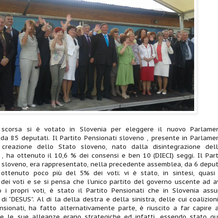
scorsa si è votato in Slovenia per eleggere il nuovo Parlame
a 85 deputati. Il Partito Pensionati sloveno , presente in Parlame
 creazione dello Stato sloveno, nato dalla disintegrazione dell
 , ha ottenuto il 10,6 % dei consensi e ben 10 (DIECI) seggi. Il Part
 sloveno, era rappresentato, nella precedente assemblea, da 6 deput
ottenuto poco più del 5% dei voti; vi è stato, in sintesi, quasi
dei voti e se si pensa che l’unico partito del governo uscente ad a
 i propri voti, è stato il Partito Pensionati che in Slovenia ass
di “DESUS”. Al di la della destra e della sinistra, delle cui coalizioni,
nsionati, ha fatto alternativamente parte, è riuscito a far capire a
he le sue alleanze erano strategiche ed infatti, essendo stato qu