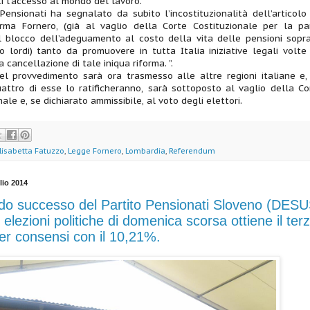
i l’accesso al mondo del lavoro.
 Pensionati ha segnalato da subito l’incostituzionalità dell’articolo
orma Fornero, (già al vaglio della Corte Costituzionale per la pa
al blocco dell’adeguamento al costo della vita delle pensioni sopr
lordi) tanto da promuovere in tutta Italia iniziative legali volte
 cancellazione di tale iniqua riforma. ”.
el provvedimento sarà ora trasmesso alle altre regioni italiane e,
ttro di esse lo ratificheranno, sarà sottoposto al vaglio della Co
ale e, se dichiarato ammissibile, al voto degli elettori.
lisabetta Fatuzzo
,
Legge Fornero
,
Lombardia
,
Referendum
lio 2014
do successo del Partito Pensionati Sloveno (DESU
 elezioni politiche di domenica scorsa ottiene il ter
er consensi con il 10,21%.