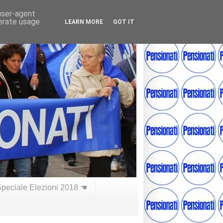
 user-agent
nerate usage
LEARN MORE
GOT IT
peciale Elezioni 2018 ☚