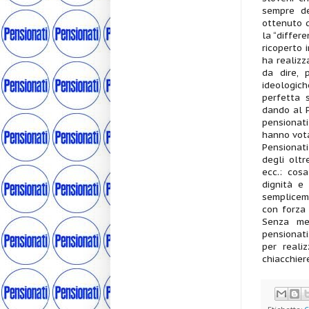
sempre de
ottenuto q
la “differe
ricoperto i
ha realizz
da dire, 
ideologich
perfetta s
dando al Pa
pensionati
hanno vota
Pensionat
degli oltr
ecc.: cos
dignità e
sempliceme
con forza
Senza mez
pensionati
per reali
chiacchier