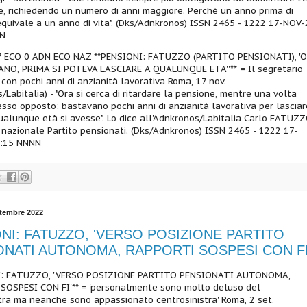
e, richiedendo un numero di anni maggiore. Perché un anno prima di
quivale a un anno di vita". (Dks/Adnkronos) ISSN 2465 - 1222 17-NOV-
NN
 ECO 0 ADN ECO NAZ **PENSIONI: FATUZZO (PARTITO PENSIONATI), '
ANO, PRIMA SI POTEVA LASCIARE A QUALUNQUE ETA''** = Il segretario
 con pochi anni di anzianità lavorativa Roma, 17 nov.
/Labitalia) - "Ora si cerca di ritardare la pensione, mentre una volta
cesso opposto: bastavano pochi anni di anzianità lavorativa per lasciare
ualunque età si avesse". Lo dice all'Adnkronos/Labitalia Carlo FATUZZ
 nazionale Partito pensionati. (Dks/Adnkronos) ISSN 2465 - 1222 17-
:15 NNNN
ttembre 2022
NI: FATUZZO, 'VERSO POSIZIONE PARTITO
ONATI AUTONOMA, RAPPORTI SOSPESI CON FI
I: FATUZZO, 'VERSO POSIZIONE PARTITO PENSIONATI AUTONOMA,
SOSPESI CON FI'** = 'personalmente sono molto deluso del
ra ma neanche sono appassionato centrosinistra' Roma, 2 set.