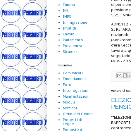
di pension
Europa
pensione e
IMU
16:15 NN
INPS
Immigrazione
ADN1112 7
Invalidi
SI RITARD
Lavoro
nazionale,
(Adnkronos
Parlamento
c'era l'ec
Previdenza
lavoro a q
Sicurezza
segretario
NOV-22 16
Iniziative
Comunicati
Emendamenti
Foto
Interrogazioni
venerdì 2 se
Manifestazioni
ELEZIO
Moduli
PENSI
Mozioni
Ordini del Giorno
**ELEZION
Progetti di
RAPPORTI 
Legge
centrodest
Proposte di