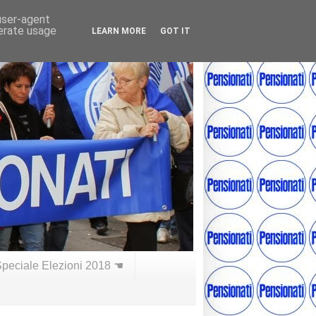
 user-agent
nerate usage
LEARN MORE
GOT IT
peciale Elezioni 2018 ☚