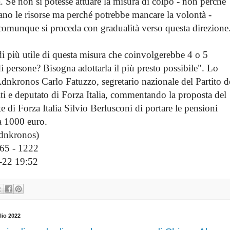
. Se non si potesse attuare la misura di colpo - non perchè
iano le risorse ma perché potrebbe mancare la volontà -
comunque si proceda con gradualità verso questa direzione
 di più utile di questa misura che coinvolgerebbe 4 o 5
i persone? Bisogna adottarla il più presto possibile". Lo
Adnkronos Carlo Fatuzzo, segretario nazionale del Partito d
ti e deputato di Forza Italia, commentando la proposta del
e di Forza Italia Silvio Berlusconi di portare le pensioni
 1000 euro.
nkronos)
65 - 1222
22 19:52
lio 2022