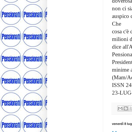
doverosa
non ci s
auspico 
Che
cosa c'è
milioni d
dice all'
Pensiona
President
minime a
(Mam/Ad
ISSN
24
23-LUG-
venerdì 8 lug