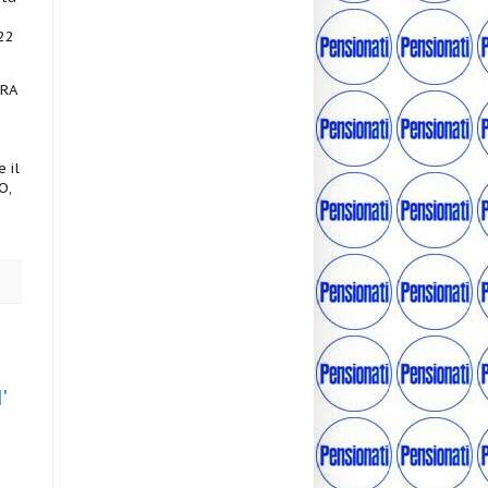
22
ORA
 il
O,
'