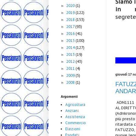
Siamo i
2020
(1)
►
in me
2019
(122)
►
segrete
2018
(153)
►
2017
(93)
►
2016
(41)
►
2015
(100)
►
2014
(127)
►
2013
(19)
►
2012
(43)
►
2011
(4)
►
giovedì 17 
2009
(5)
►
2008
(1)
►
FATUZZ
ANDARE
Argomenti
ADN1111 7
Agricoltura
AL DIRITT
Anziani
(Adnkronos/
Assistenza
più presto
Commercio
ritardata 
Elezioni
FATUZZO, s
nuove legg
Esodati