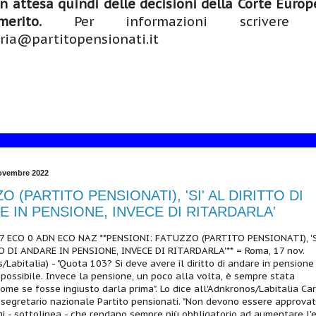
n attesa quindi delle decisioni della Corte Europ
rito.
Per informazioni scrivere
ria@partitopensionati.it
novembre 2022
O (PARTITO PENSIONATI), 'SI' AL DIRITTO DI
 IN PENSIONE, INVECE DI RITARDARLA'
 ECO 0 ADN ECO NAZ **PENSIONI: FATUZZO (PARTITO PENSIONATI), 'S
O DI ANDARE IN PENSIONE, INVECE DI RITARDARLA'** = Roma, 17 nov.
Labitalia) - "Quota 103? Si deve avere il diritto di andare in pensione 
 possibile. Invece la pensione, un poco alla volta, è sempre stata
come se fosse ingiusto darla prima". Lo dice all'Adnkronos/Labitalia Ca
egretario nazionale Partito pensionati. "Non devono essere approva
i - sottolinea - che rendano sempre più obbligatorio ad aumentare l'