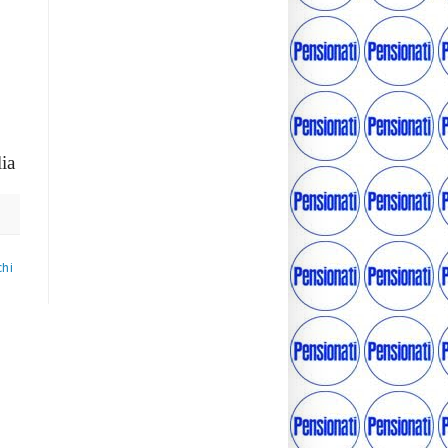
ia
chi