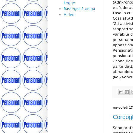
(Adnkronos
Legge
e sfoderat
Rassegna Stampa
fase in cu
Video
Così all'A
"Gli attivi
rapporti so
variabile 
personalm
appassiona
Pensionati
pensionati 
- conclude
parte dell
abbandonat
(Rol/Adnk
mercoledì 17
Cordog
Sono prof