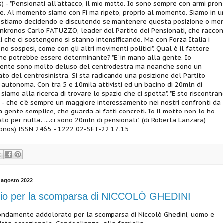
) - "Pensionati all'attacco, il mio motto. Io sono sempre con armi pron
e. Al momento siamo con Fi ma ripeto, proprio al momento. Siamo in u
i stiamo decidendo e discutendo se mantenere questa posizione o men
dnkronos Carlo FATUZZO, leader del Partito dei Pensionati, che raccon
sti che ci sostengono si stanno intensificando. Ma con Forza Italia i
no sospesi, come con gli altri movimenti politici". Qual è il fattore
che potrebbe essere determinante? "E' in mano alla gente. Io
ente sono molto deluso del centrodestra ma neanche sono un
to del centrosinistra. Si sta radicando una posizione del Partito
 autonoma. Con tra 5 e 10mila attivisti ed un bacino di 20mln di
siamo alla ricerca di trovare lo spazio che ci spetta". "E sto riscontra
 - che c'è sempre un maggiore interessamento nei nostri confronti da
a gente semplice, che guarda ai fatti concreti. Io il motto non lo ho
o per nulla: ....ci sono 20mln di pensionati". (di Roberta Lanzara)
ronos) ISSN 2465 - 1222 02-SET-22 17:15
 agosto 2022
lio per la scomparsa di NICCOLÒ GHEDINI
ondamente addolorato per la scomparsa di Niccolò Ghedini, uomo e