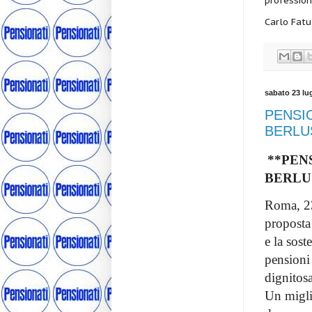
profession
Carlo Fat
sabato 23 lu
PENSIO
BERLU
**PENS
BERLUS
Roma, 23
proposta 
e la sos
pensioni
dignitos
Un migli