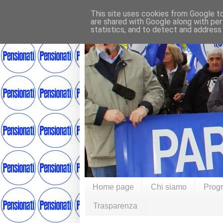
This site uses cookies from Google to 
are shared with Google along with per
statistics, and to detect and address
Home page
Chi siamo
Prog
Trasparenza