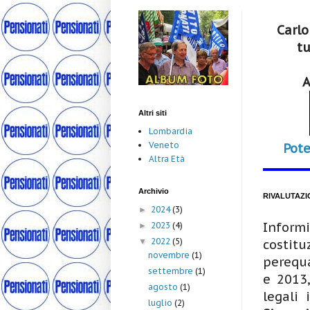
Carlo
tu
A
Altri siti
Lombardia
Veneto
Pote
Altra Età
Archivio
RIVALUTAZI
2024
(3)
►
Inform
2023
(4)
►
2022
(5)
▼
costitu
novembre
(1)
perequa
settembre
(1)
e 2013,
agosto
(1)
legali 
luglio
(2)