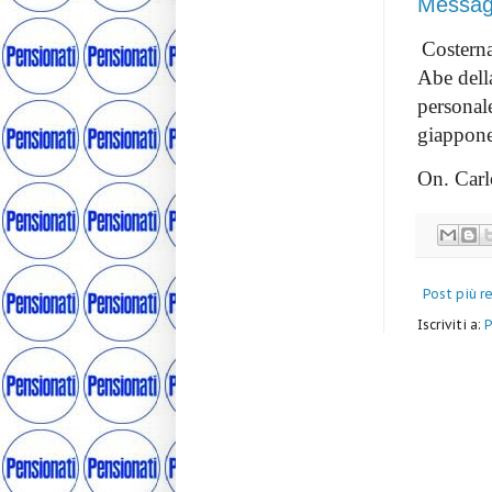
Messagg
Costerna
Abe dell
personale
giappone
On. Carl
Post più r
Iscriviti a:
P