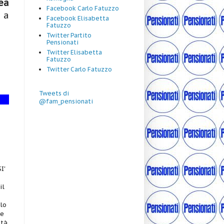
ea
Facebook Carlo Fatuzzo
 a
Facebook Elisabetta
Fatuzzo
Twitter Partito
Pensionati
Twitter Elisabetta
Fatuzzo
Twitter Carlo Fatuzzo
Tweets di
@fam_pensionati
I'
il
rlo
te
età