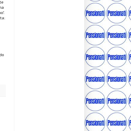
te
na
o".
ta:
ndo