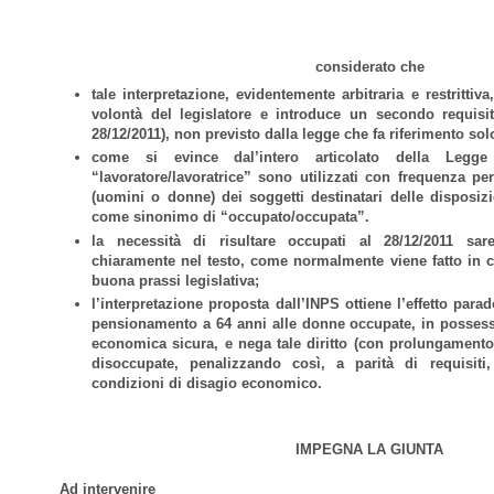
considerato che
tale interpretazione, evidentemente arbitraria e restrittiv
volontà del legislatore e introduce un secondo requisit
28/12/2011), non previsto dalla legge che fa riferimento solo
come si evince dal’intero articolato della Legge
“lavoratore/lavoratrice” sono utilizzati con frequenza pe
(uomini o donne) dei soggetti destinatari delle disposiz
come sinonimo di “occupato/occupata”.
la necessità di risultare occupati al 28/12/2011 sare
chiaramente nel testo, come normalmente viene fatto in 
buona prassi legislativa;
l’interpretazione proposta dall’INPS ottiene l’effetto parad
pensionamento a 64 anni alle donne occupate, in possess
economica sicura, e nega tale diritto (con prolungamento
disoccupate, penalizzando così, a parità di requisiti
condizioni di disagio economico.
IMPEGNA LA GIUNTA
Ad intervenire