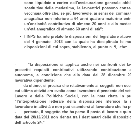
sono liquidate a carico dell’assicurazione generale obbl
sostitutive della medesima, le lavoratrici possono conseg
vecchiaia oltre che, se più favorevole, ai sensi del comma 6
anagrafica non inferiore a 64 anni qualora maturino ent
un’anzianità contributiva di almeno 20 anni e alla med
un’età anagrafica di almeno 60 anni di età”;
l’INPS ha interpretato le disposizioni del legislatore attrav
del 4 gennaio 2013 con la quale ha disciplinato le mod
disposizioni di cui sopra, stabilendo, al punto n. 9, che:
- “la disposizione si applica anche nei confronti dei lav
prescritti requisiti contributivi utilizzando contribuzione 
autonoma, a condizione che alla data del 28 dicembre 201
lavorativa dipendente;
- da ultimo, si precisa che relativamente ai soggetti non occu
cui ultima attività era svolta come lavoratore dipendente del sett
Lavoro e delle Politiche Sociali, con la nota citata in p
“l’interpretazione letterale della disposizione riferisce l
lavoratore in attività e non può estendersi al lavoratore che ha p
- pertanto, il soggetto che ha perso il posto di lavoro e quin
data del 28/12/2011 non rientra tra i destinatari delle disposi
dell’articolo 24.”