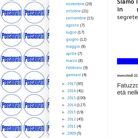
Siamo i
novembre
(20)
in me
ottobre
(21)
segrete
settembre
(15)
agosto
(7)
luglio
(17)
giugno
(12)
maggio
(8)
aprile
(7)
marzo
(8)
febbraio
(9)
gennaio
(4)
mercoledì 2
2017
(93)
►
Fatuzzo 
2016
(41)
►
età nel
2015
(100)
►
2014
(127)
►
2013
(19)
►
2012
(43)
►
2011
(4)
►
2009
(5)
►