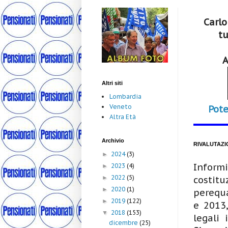
Carlo
tu
A
Altri siti
Lombardia
Veneto
Pote
Altra Età
Archivio
RIVALUTAZI
2024
(3)
►
Inform
2023
(4)
►
2022
(5)
►
costitu
2020
(1)
►
perequa
2019
(122)
►
e 2013,
2018
(153)
▼
legali 
dicembre
(25)