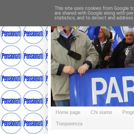
This site uses cookies from Google to 
are shared with Google along with per
statistics, and to detect and address
Home page
Chi siamo
Prog
Trasparenza