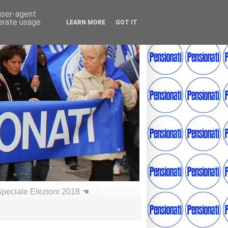
 user-agent
nerate usage
LEARN MORE
GOT IT
peciale Elezioni 2018 ☚