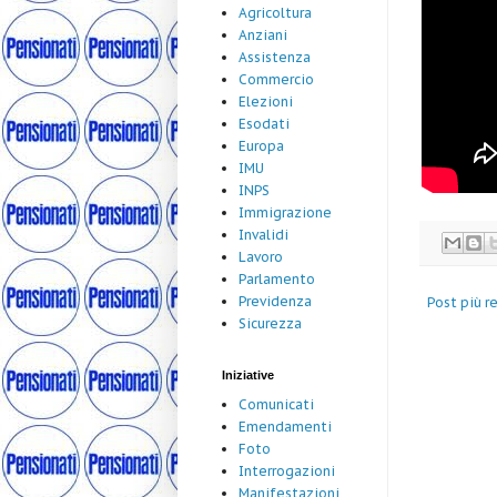
Agricoltura
Anziani
Assistenza
Commercio
Elezioni
Esodati
Europa
IMU
INPS
Immigrazione
Invalidi
Lavoro
Parlamento
Previdenza
Post più r
Sicurezza
Iniziative
Comunicati
Emendamenti
Foto
Interrogazioni
Manifestazioni