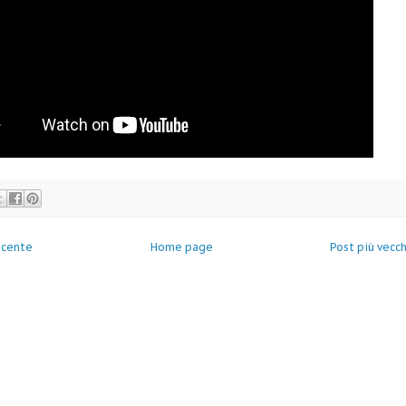
ecente
Home page
Post più vecc