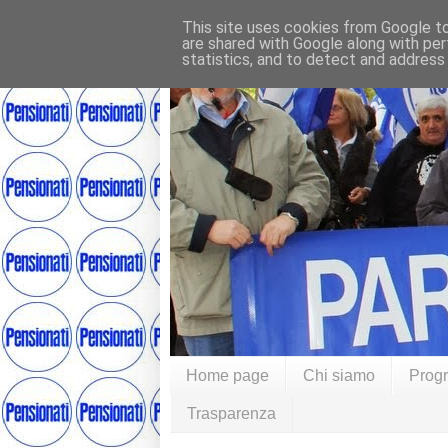
This site uses cookies from Google to 
are shared with Google along with per
statistics, and to detect and address
Home page
Chi siamo
Prog
Trasparenza