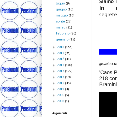
Siamo i
luglio
(9)
in me
giugno
(10)
segrete
maggio
(16)
aprile
(22)
marzo
(21)
febbraio
(20)
gennaio
(15)
2018
(153)
►
2017
(93)
►
2016
(41)
►
giovedì 14 f
2015
(100)
►
2014
(127)
►
'Caos P
2013
(19)
►
218 con
2012
(43)
►
Bramini
2011
(4)
►
2009
(5)
►
2008
(1)
►
Argomenti