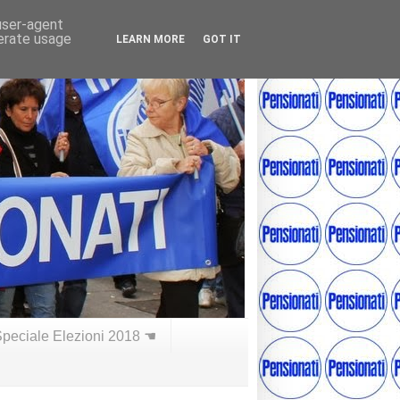
 user-agent
nerate usage
LEARN MORE
GOT IT
peciale Elezioni 2018 ☚