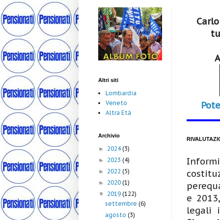
Carlo
tu
A
Altri siti
Lombardia
Veneto
Pote
Altra Età
Archivio
RIVALUTAZI
2024
(3)
►
Inform
2023
(4)
►
2022
(5)
►
costitu
2020
(1)
►
perequa
2019
(122)
▼
e 2013,
settembre
(6)
legali 
agosto
(3)