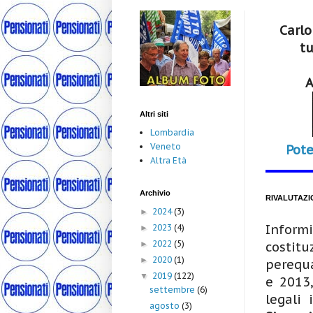
Carlo
tu
A
Altri siti
Lombardia
Veneto
Pote
Altra Età
Archivio
RIVALUTAZI
2024
(3)
►
Inform
2023
(4)
►
2022
(5)
►
costitu
2020
(1)
►
perequa
2019
(122)
▼
e 2013,
settembre
(6)
legali 
agosto
(3)