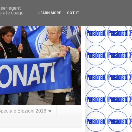
 user-agent
nerate usage
LEARN MORE
GOT IT
peciale Elezioni 2018 ☚