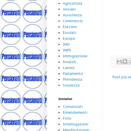
Agricoltura
Anziani
Assistenza
Commercio
Elezioni
Esodati
Europa
IMU
INPS
Immigrazione
Invalidi
Lavoro
Parlamento
Post più r
Previdenza
Sicurezza
Iniziative
Comunicati
Emendamenti
Foto
Interrogazioni
Manifestazioni