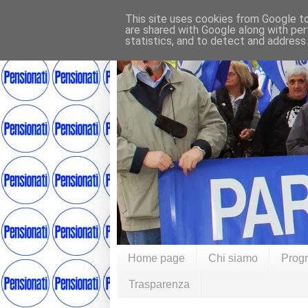
This site uses cookies from Google to 
are shared with Google along with per
statistics, and to detect and address
Home page
Chi siamo
Prog
Trasparenza