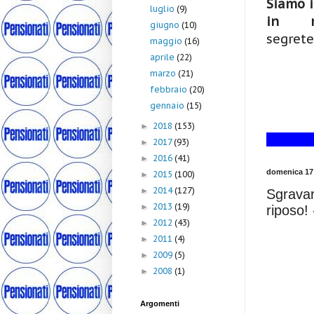
Siamo i
luglio
(9)
in me
giugno
(10)
segrete
maggio
(16)
aprile
(22)
marzo
(21)
febbraio
(20)
gennaio
(15)
2018
(153)
►
2017
(93)
►
2016
(41)
►
domenica 17 
2015
(100)
►
2014
(127)
►
Sgravare
2013
(19)
►
riposo!
2012
(43)
►
2011
(4)
►
2009
(5)
►
2008
(1)
►
Argomenti