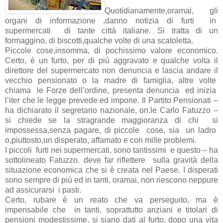
Quotidianamente,oramai, gli
organi di informazione ,danno notizia di furti in
supermercati di tante città italiane. Si tratta di un
formaggino, di biscotti,qualche volte di una scatoletta.
Piccole cose,insomma, di pochissimo valore economico.
Certo, è un furto, per di più aggravato e qualche volta il
direttore del supermercato non denuncia e lascia andare il
vecchio pensionato o la madre di famiglia, altre volte
chiama le Forze dell’ordine, presenta denuncia ed inizia
l’iter che le legge prevede ed impone. Il Partito Pensionati –
ha dichiarato il segretario nazionale, on.le Carlo Fatuzzo –
si chiede se la stragrande maggioranza di chi si
impossessa,senza pagare, di piccole cose, sia un ladro
o,piuttosto,un disperato, affamato e con mille problemi.
I piccoli furti nei supermercati, sono tantissimi e questo – ha
sottolineato Fatuzzo. deve far riflettere sulla gravità della
situazione economica che si è creata nel Paese. I disperati
sono sempre di più ed in tanti, oramai, non riescono neppure
ad assicurarsi i pasti.
Certo, rubare è un reato che va perseguito, ma è
impensabile che in tanti, soprattutto anziani e titolari di
pensioni modestissime, si siano dati al furto, dopo una vita