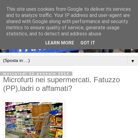
This site uses cookies from Google to deliver its services
and to analyze traffic. Your IP address and user-agent are
shared with Google along with performance and security
metrics to ensure quality of service, generate usage
statistics, and to detect and address abuse.
LEARN MORE
GOT IT
▼
mercoledì 22 gennaio 2014
Microfurti nei supermercati. Fatuzzo
(PP),ladri o affamati?