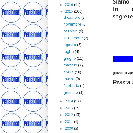
Siamo i
2016
(41)
►
in me
2015
(100)
▼
segrete
dicembre
(5)
novembre
(6)
ottobre
(6)
settembre
(2)
agosto
(3)
luglio
(4)
giugno
(11)
maggio
(29)
aprile
(18)
giovedì 9 apr
marzo
(9)
Rivista
febbraio
(4)
gennaio
(3)
2014
(127)
►
2013
(19)
►
2012
(43)
►
2011
(4)
►
2009
(5)
►