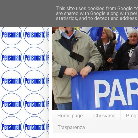
This site uses cookies from Google to 
are shared with Google along with per
statistics, and to detect and address
Home page
Chi siamo
Prog
Trasparenza