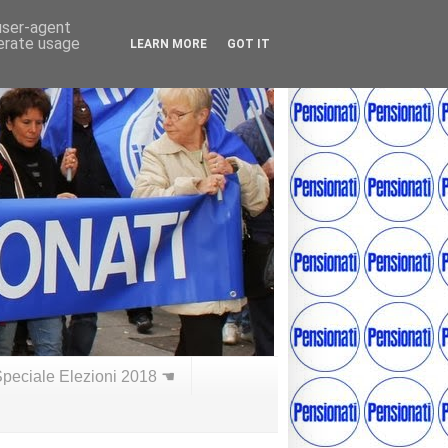
 user-agent
nerate usage
LEARN MORE
GOT IT
peciale Elezioni 2018 ☚