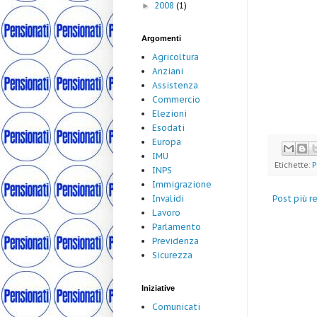
2008
(1)
►
Argomenti
Agricoltura
Anziani
Assistenza
Commercio
Elezioni
Esodati
Europa
IMU
Etichette:
P
INPS
Immigrazione
Post più r
Invalidi
Lavoro
Parlamento
Previdenza
Sicurezza
Iniziative
Comunicati