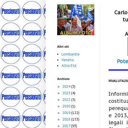
Carlo
tu
A
Altri siti
Lombardia
Veneto
Pote
Altra Età
Archivio
RIVALUTAZI
2024
(3)
►
Inform
2023
(4)
►
2022
(5)
►
costitu
2020
(1)
►
perequa
2019
(122)
►
e 2013,
2018
(153)
►
legali 
2017
(93)
►