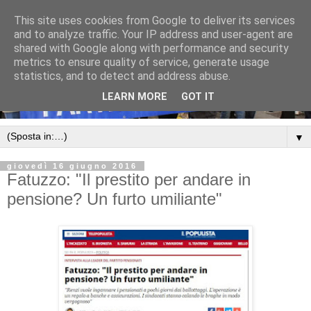
This site uses cookies from Google to deliver its services
and to analyze traffic. Your IP address and user-agent are
shared with Google along with performance and security
metrics to ensure quality of service, generate usage
statistics, and to detect and address abuse.
LEARN MORE
GOT IT
▼
giovedì 16 giugno 2016
Fatuzzo: "Il prestito per andare in
pensione? Un furto umiliante"