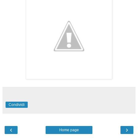
Condividi
‹
›
Home page