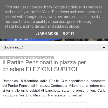
This site uses cookies from Google to deliver its services
and to analyze traffic. Your IP address and user-agent are
shared with Google along with performance and security
metrics to ensure quality of service, generate usage
statistics, and to detect and address abuse.
LEARN MORE
GOT IT
▼
venerdì 16 dicembre 2016
Il Partito Pensionati in piazza per
chiedere ELEZIONI SUBITO!
Domenica 18 dicembre, dalle 10 alle 13 vi aspettiamo al banchetto
del Partito Pensionati in piazza Cordusio a Milano per chiedere che
si torni alle urne subito! Al banchetto saranno presenti l'on. Carlo
Fatuzzo e l'on. Lino Miserotti. Partecipate numerosi!