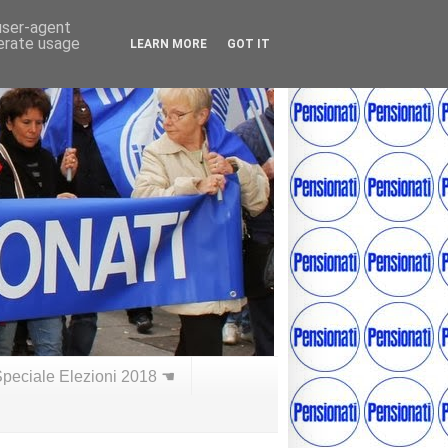
 user-agent
nerate usage
LEARN MORE
GOT IT
peciale Elezioni 2018 ☚