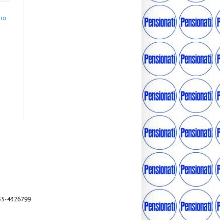
hio
035-4326799