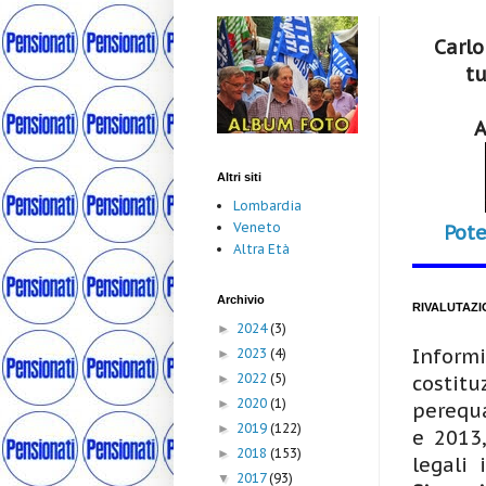
Carlo
tu
A
Altri siti
Lombardia
Veneto
Pote
Altra Età
Archivio
RIVALUTAZI
2024
(3)
►
Inform
2023
(4)
►
2022
(5)
►
costitu
2020
(1)
►
perequa
2019
(122)
►
e 2013,
2018
(153)
►
legali 
2017
(93)
▼