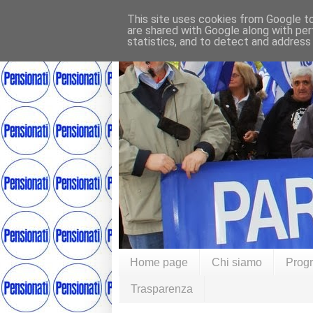
This site uses cookies from Google to 
are shared with Google along with per
statistics, and to detect and address
Home page
Chi siamo
Prog
Trasparenza