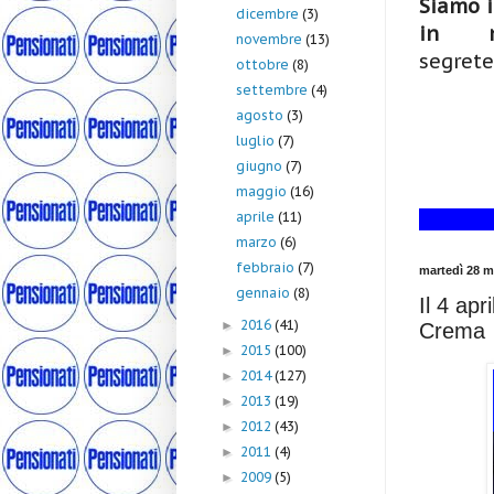
Siamo i
dicembre
(3)
in me
novembre
(13)
segrete
ottobre
(8)
settembre
(4)
agosto
(3)
luglio
(7)
giugno
(7)
maggio
(16)
aprile
(11)
marzo
(6)
febbraio
(7)
martedì 28 m
gennaio
(8)
Il 4 apr
2016
(41)
►
Crema
2015
(100)
►
2014
(127)
►
2013
(19)
►
2012
(43)
►
2011
(4)
►
2009
(5)
►